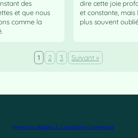
instant des
dire cette joie pro
ettes et que nous
et constante, mais 
ons comme la
plus souvent oublié
é.
1
2
3
Suivant »
Mentions légales & Conditions Générales