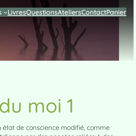
s
Livres
Questions
Ateliers
Contact
Panier
 du moi 1
En état de conscience modifié, comme