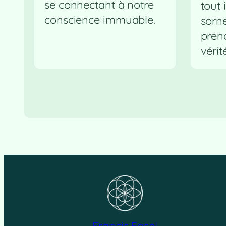
se connectant à notre
tout 
conscience immuable.
sorn
pren
vérit
Francis Fasel