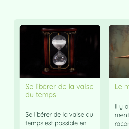
Se libérer de la valse
Le 
du temps
Il y 
Se libérer de la valse du
ment
temps est possible en
raco