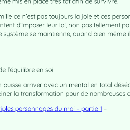
ème mis en place très tôt afin de survivre.
amille ce n’est pas toujours la joie et ces pe
entent d’imposer leur loi, non pas tellement p
e le système se maintienne, quand bien même il
e l’équilibre en soi.
 puisse arriver avec un mental en total déséqu
reiner la transformation pour de nombreuses 
tiples personnages du moi – partie 1
–