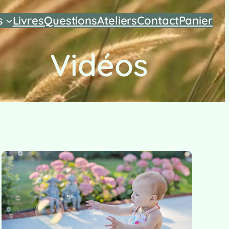
s
Livres
Questions
Ateliers
Contact
Panier
Vidéos