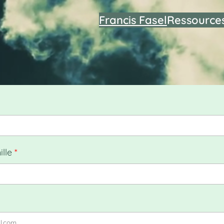
Francis Fasel
Ressource
lle