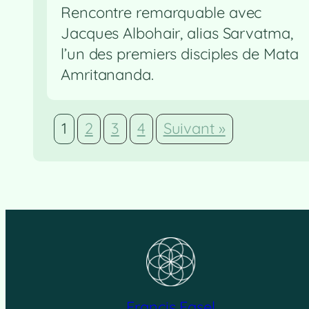
Rencontre remarquable avec
Jacques Albohair, alias Sarvatma,
l’un des premiers disciples de Mata
Amritananda.
1
2
3
4
Suivant »
Francis Fasel