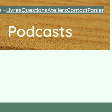
s
Livres
Questions
Ateliers
Contact
Panier
Podcasts